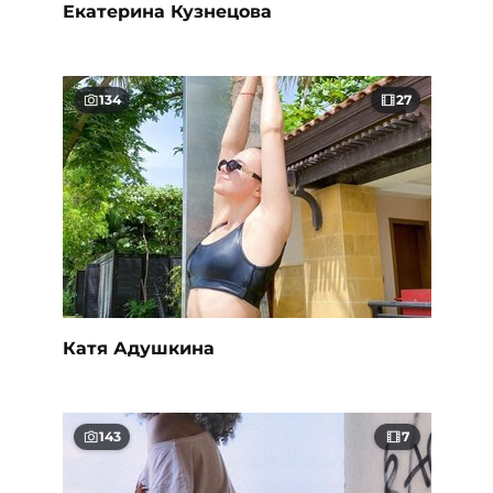
Екатерина Кузнецова
134
27
Катя Адушкина
143
7