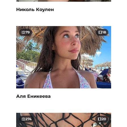
Николь Коулен
79
18
Аля Еникеева
274
20