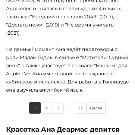
(2007–2010). В 2014 году она переехала в Лос-
Анджелес и снялась в голливудских фильмах,
таких как "Бегущий по лезвию 2049" (2017),
"Достать ножи" (2019) и "Не время умирать"
(2021).
На данный момент Ана ведёт переговоры о
роли Мадам Гидры в фильме "Мстители: Судный
день", а также участвует в сериале "Бананы" для
Apple TV+. Ана имеет двойное гражданство —
кубинское и испанское. Для работы в Голливуде
она выучила английский язык.
1
2
3
...
12
Далее
Красотка Ана Деармас делится