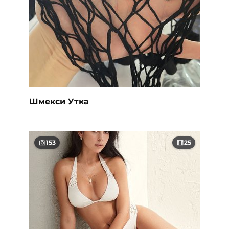
Шмекси Утка
153
25