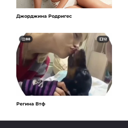
Джорджина Родригес
88
12
Регина Втф