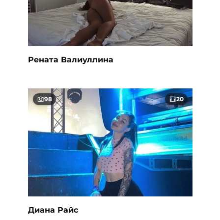
Рената Валиуллина
98
20
Диана Райс