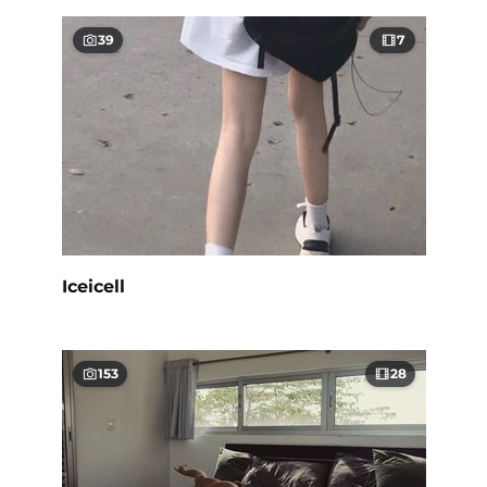
39
7
Iceicell
153
28