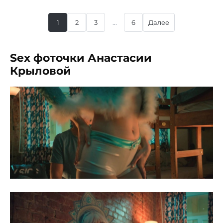
1
2
3
...
6
Далее
Sex фоточки Анастасии
Крыловой