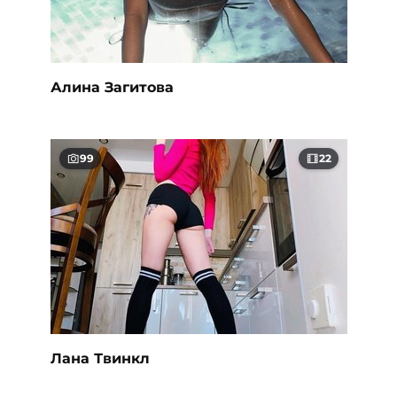
Алина Загитова
99
22
Лана Твинкл