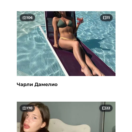
106
11
Чарли Дамелио
170
22