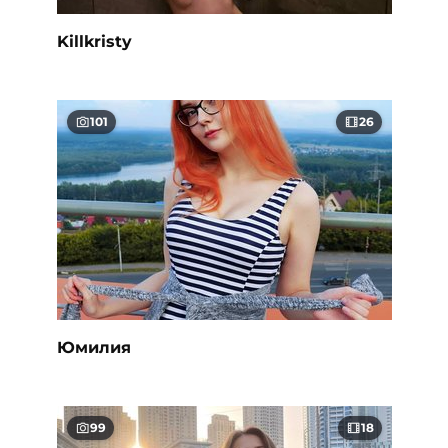
Killkristy
101
26
Юмилия
99
18