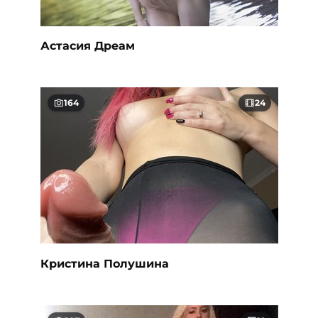
Астасия Дреам
164
24
Кристина Полушина