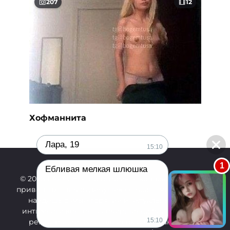
207
12
Хофманнита
Лара, 19
15:10
1
Ебливая мелкая шлюшка
© 2026 FAPACHI
- это огромная коллекция свежих
приватных сливов девушек со всего мира. У нас ты
найдёшь самые горячие и актуальные утечки
интимного контента совершенно бесплатно: без
15:10
регистрации, без подписок и без каких-либо