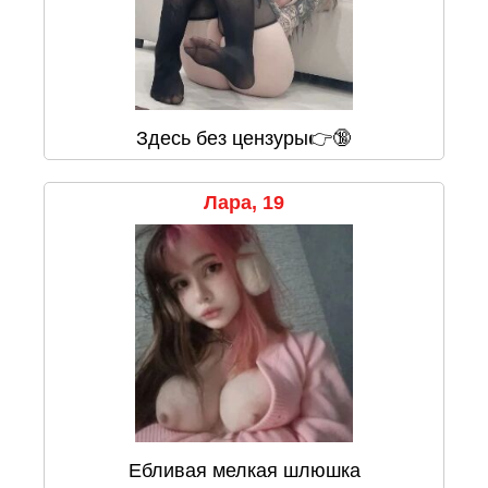
Здесь без цензуры👉🔞
Лара, 19
Ебливая мелкая шлюшка