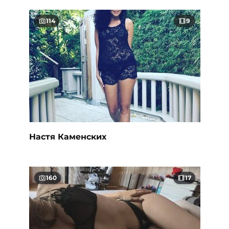
114
9
Настя Каменских
160
17