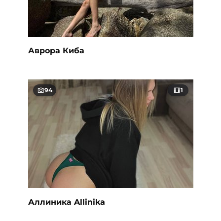
Аврора Киба
94
1
Аллиника Allinika