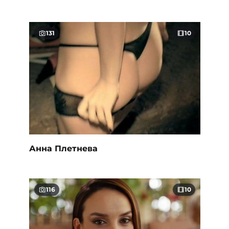
131
10
Анна Плетнева
116
10