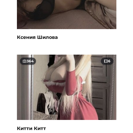
Ксения Шилова
364
6
Китти Китт