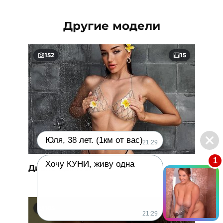
Другие модели
152
15
Юля, 38 лет. (1км от вас)
21:29
1
Хочу КУНИ, живу одна
Диана Цымбал
105
4
21:29