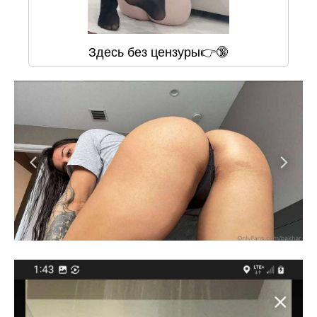
Здесь без цензуры👉🔞