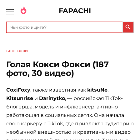
FAPACHI
Search Butto
Search
for:
БЛОГЕРШИ
Голая Кокси Фокси (187
фото, 30 видео)
CoxiFoxy
, также известная как
kitsuNe
,
Kitsunrise
и
Darinytko
, — российская TikTok-
блогерша, модель и инфлюенсер, активно
работающая в социальных сетях. Она начала
свою карьеру с TikTok, где привлекла аудиторию
необычной внешностью и креативными видео