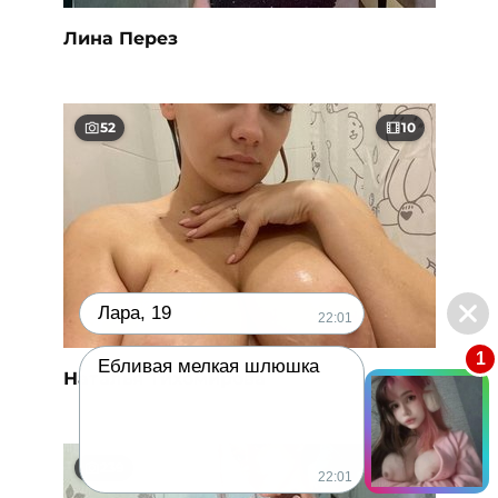
Лина Перез
52
10
Лара, 19
22:01
1
Ебливая мелкая шлюшка
Наталья Тихомирова
239
25
22:01