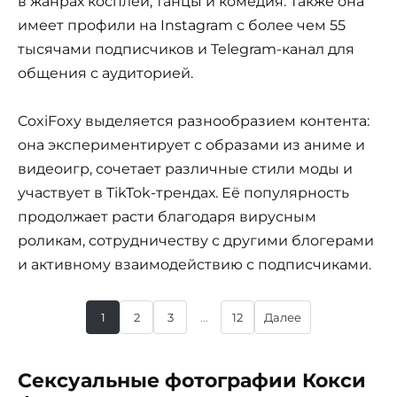
в жанрах косплей, танцы и комедия. Также она
имеет профили на Instagram с более чем 55
тысячами подписчиков и Telegram-канал для
общения с аудиторией.
CoxiFoxy выделяется разнообразием контента:
она экспериментирует с образами из аниме и
видеоигр, сочетает различные стили моды и
участвует в TikTok-трендах. Её популярность
продолжает расти благодаря вирусным
роликам, сотрудничеству с другими блогерами
и активному взаимодействию с подписчиками.
1
2
3
...
12
Далее
Сексуальные фотографии Кокси