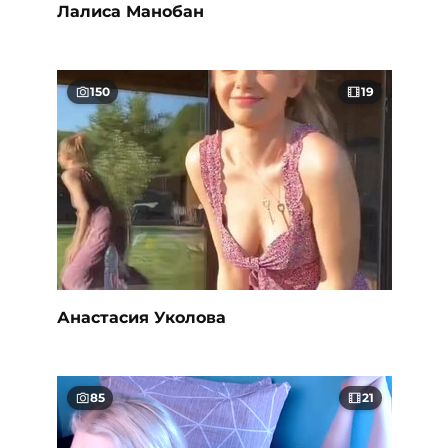
Лалиса Манобан
150
19
Анастасия Уколова
85
21