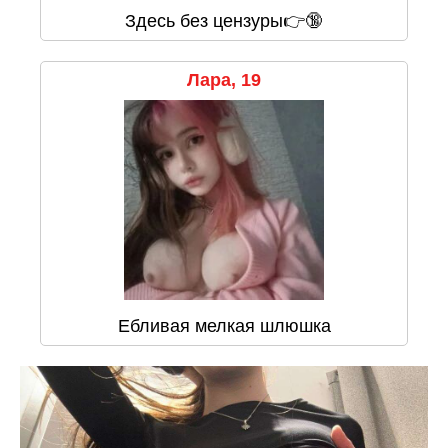
Здесь без цензуры👉🔞
Лара, 19
Ебливая мелкая шлюшка