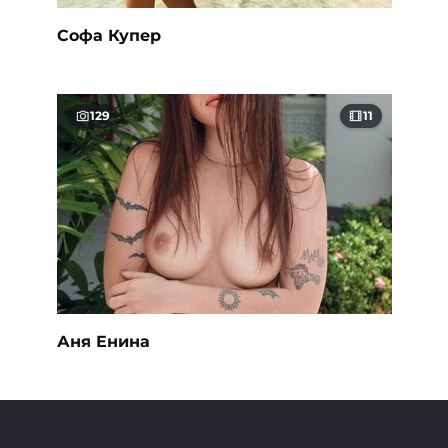
Софа Купер
129
11
Аня Енина