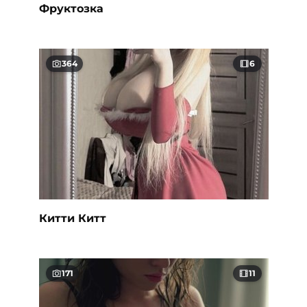
Фруктозка
364
6
Китти Китт
171
11