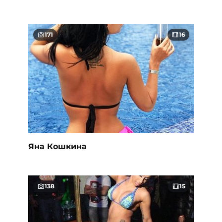
171
16
Яна Кошкина
138
15