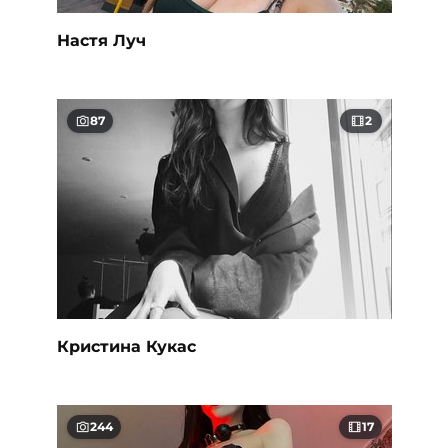
Настя Луч
87
2
Кристина Кукас
244
17