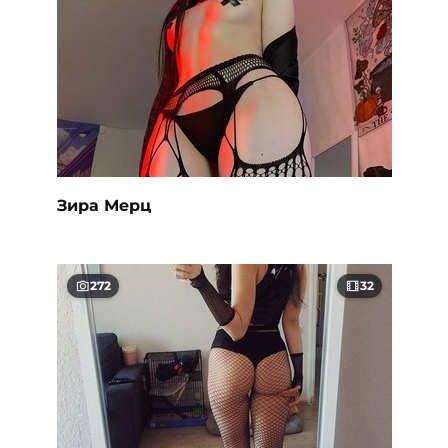
Зира Мерц
272
32