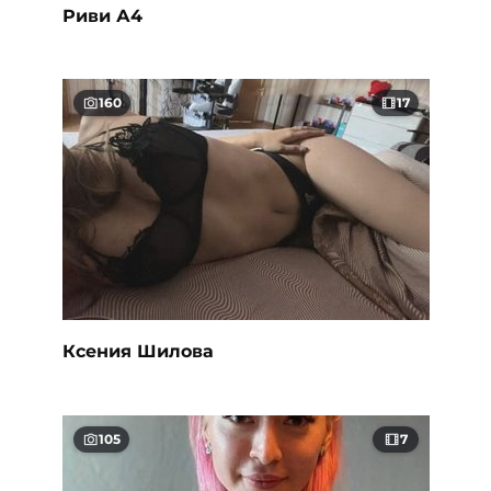
Риви А4
160
17
Ксения Шилова
105
7