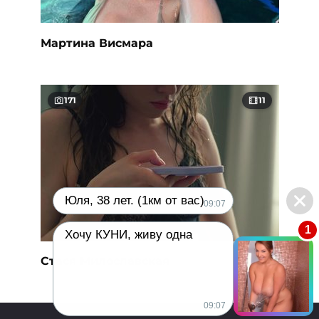
Мартина Висмара
171
11
Юля, 38 лет. (1км от вас)
09:07
1
Хочу КУНИ, живу одна
Стася Милославская
09:07