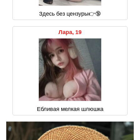
Здесь без цензуры👉🔞
Лара, 19
Ебливая мелкая шлюшка