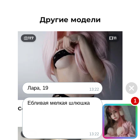
Другие модели
117
11
Лара, 19
13:22
1
Ебливая мелкая шлюшка
Соли Асмр
158
29
13:22