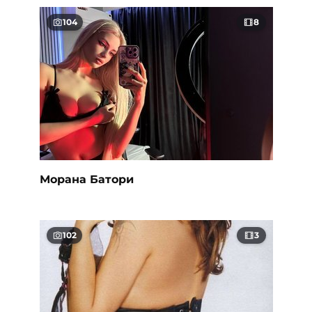
104
8
Морана Батори
102
3