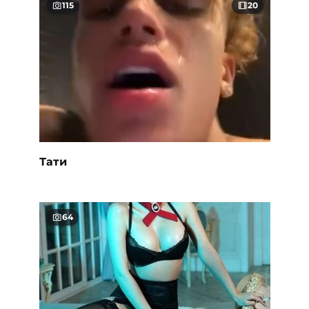
115
20
Тати
64