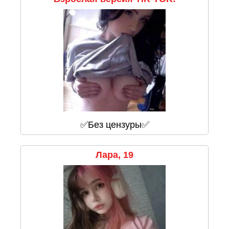
✅Без цензуры✅
Лара, 19