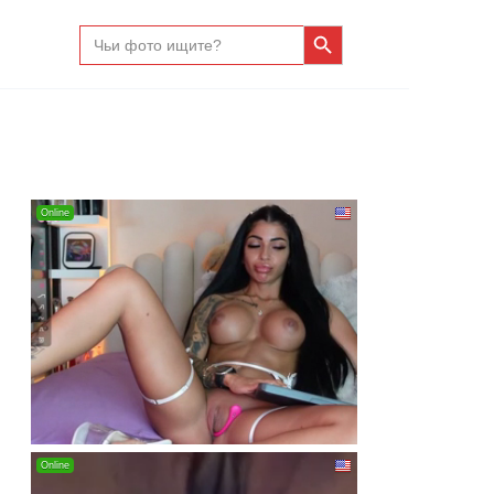
Search Button
Search
for: