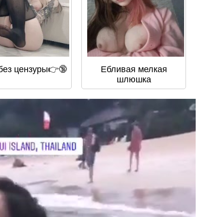
без цензуры👉🔞
Ебливая мелкая
шлюшка