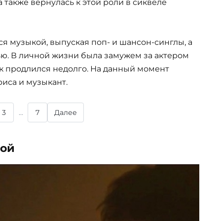
 а также вернулась к этой роли в сиквеле
ся музыкой, выпуская поп- и шансон-синглы, а
ью. В личной жизни была замужем за актером
к продлился недолго. На данный момент
риса и музыкант.
3
...
7
Далее
кой