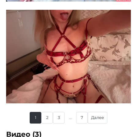
1
2
3
...
7
Далее
Видео (3)