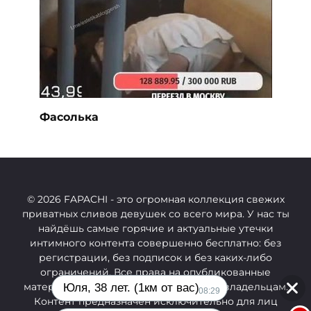
Фасолька
© 2026 FAPACHI
- это огромная коллекция свежих
приватных сливов девушек со всего мира. У нас ты
найдёшь самые горячие и актуальные утечки
интимного контента совершенно бесплатно: без
регистрации, без подписок и без каких-либо
ограничений.
Все права на опубликованные
материалы принадлежат их законным владельцам.
Юля, 38 лет. (1км от вас)
08:29
Контент предназначен исключительно для лиц