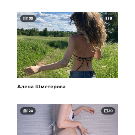
109
8
Алена Шметерова
120
20