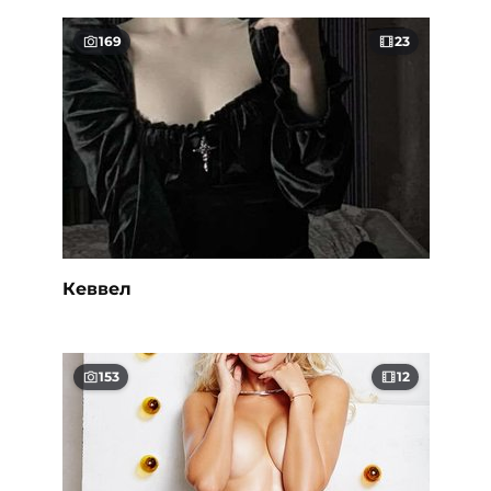
169
23
Кеввел
153
12