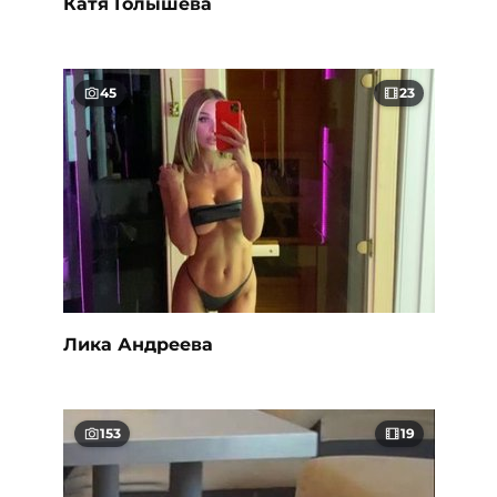
Катя Голышева
45
23
Лика Андреева
153
19