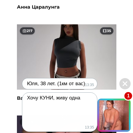
Анна Царалунга
217
35
Юля, 38 лет. (1км от вас)
13:35
1
Хочу КУНИ, живу одна
Валя Карнавал
148
15
13:35