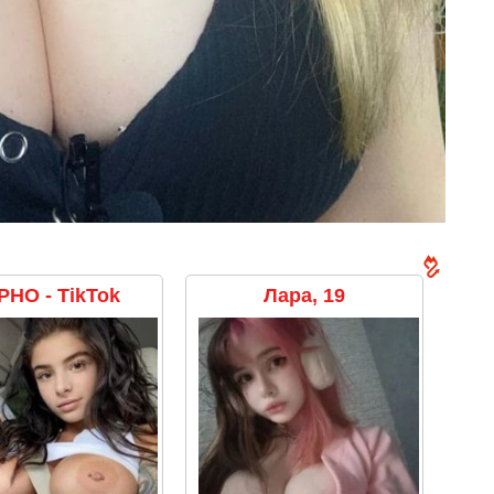
НО - TikTok
Лара, 19