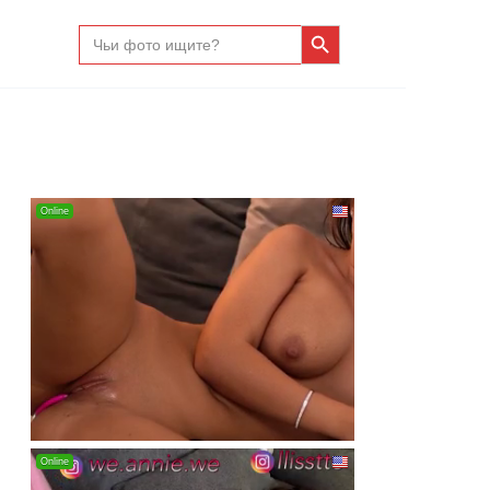
Search Button
Search
for: