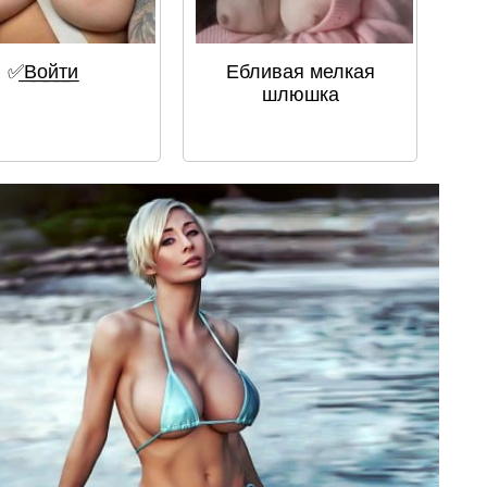
✅͟В͟о͟й͟т͟и
Ебливая мелкая
шлюшка