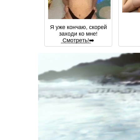
Я уже кончаю, скорей
заходи ко мне!
͟С͟м͟о͟т͟р͟е͟т͟ь͟!➡️