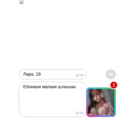
e
o
Лара, 19
18:34
1
Ебливая мелкая шлюшка
18:34