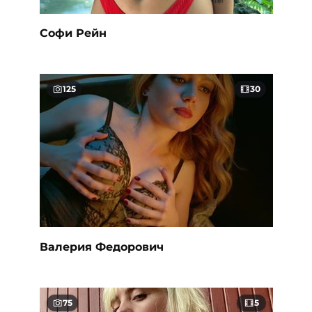
Софи Рейн
125
30
Валерия Федорович
75
5