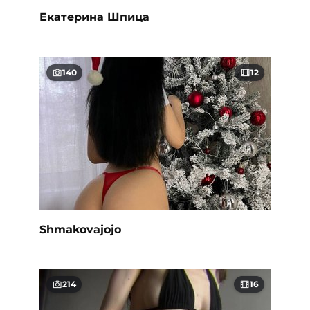
Екатерина Шпица
140
12
Shmakovajojo
214
16