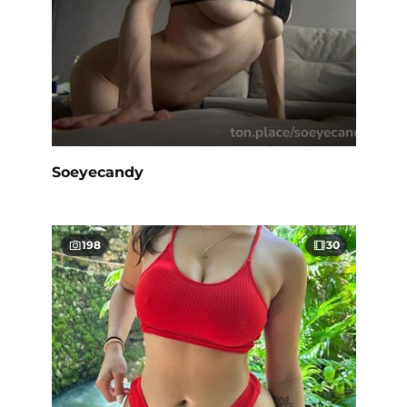
Soeyecandy
198
30