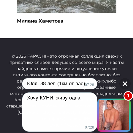
Милана Хаметова
© 2026 FAPACHI
- это огромная коллекция свежих
приватных сливов девушек со всего мира. У нас ты
найдёшь самые горячие и актуальные утечки
интимного контента совершенно бесплатно: без
регистрации, без подписок и без каких-либо
Юля, 38 лет. (1км от вас)
07:28
ограничений.
Все права на опубликованные
материалы принадлежат их законным владельцам.
1
Хочу КУНИ, живу одна
Контент предназначен исключительно для лиц
старше 18 лет и собран из общедоступных источников
(OnlyFans, Telegram, Boosty, Patreon и других
платформ). Только 18+.
DMCA / Жалоба
07:28