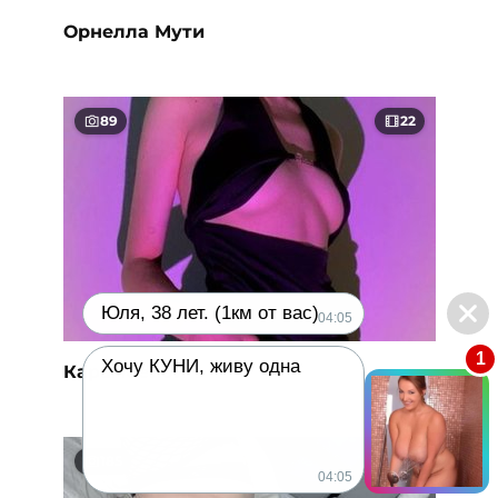
Орнелла Мути
89
22
Юля, 38 лет. (1км от вас)
04:05
1
Хочу КУНИ, живу одна
Карамбейби
185
16
04:05