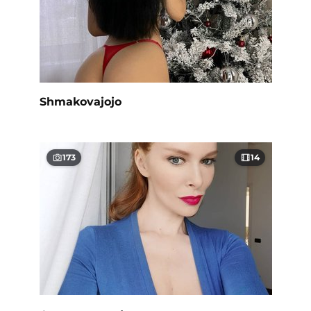
Shmakovajojo
173
14