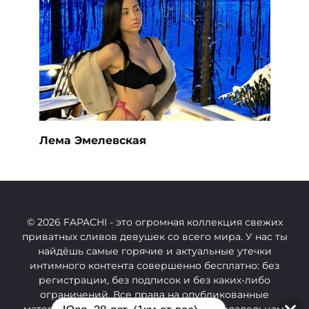
Лема Эмелевская
© 2026 FAPACHI
- это огромная коллекция свежих
приватных сливов девушек со всего мира. У нас ты
найдёшь самые горячие и актуальные утечки
интимного контента совершенно бесплатно: без
регистрации, без подписок и без каких-либо
ограничений.
Все права на опубликованные
материалы принадлежат их законным владельцам.