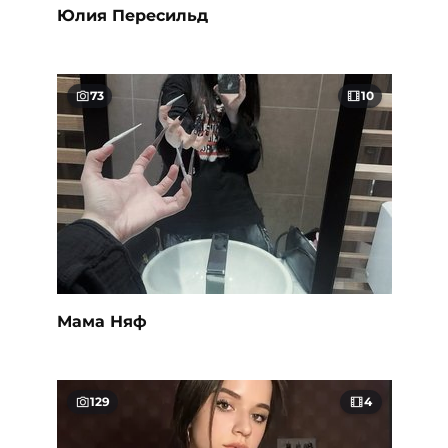
Юлия Пересильд
73
10
Мама Няф
129
4