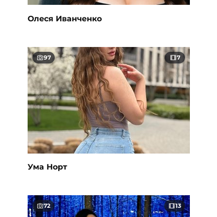
Олеся Иванченко
97
7
Ума Норт
72
13