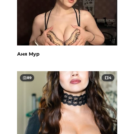
Аня Мур
89
4