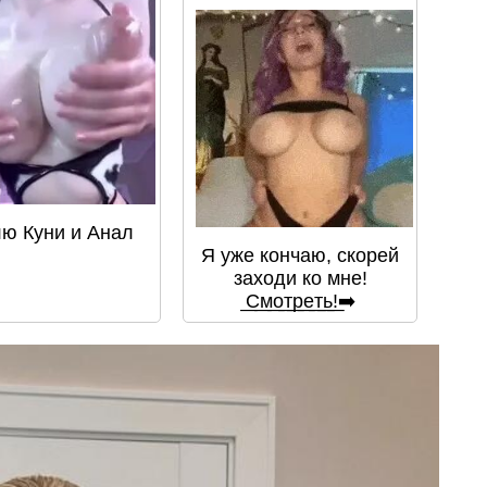
ю Куни и Анал
Я уже кончаю, скорей
заходи ко мне!
͟С͟м͟о͟т͟р͟е͟т͟ь͟!➡️