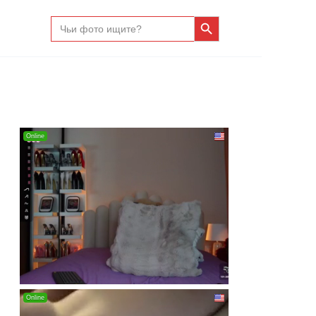
Search Button
Search
for: