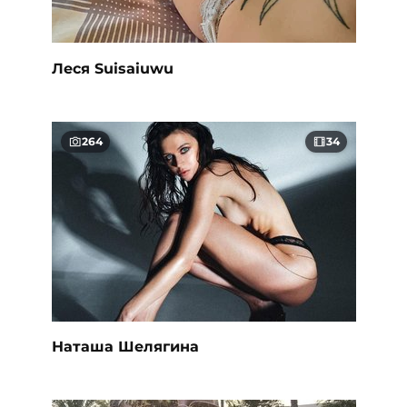
Леся Suisaiuwu
264
34
Наташа Шелягина