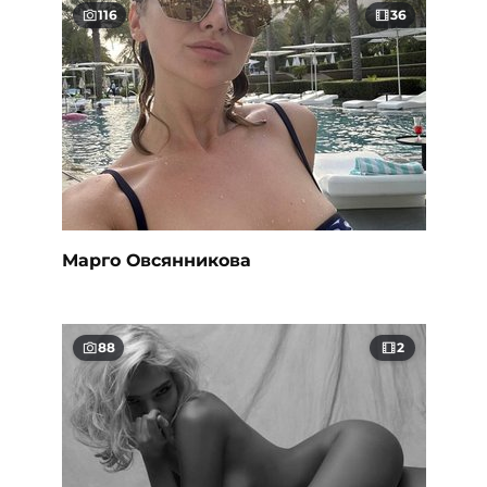
116
36
Марго Овсянникова
88
2