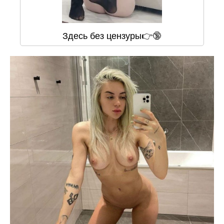
Здесь без цензуры👉🔞