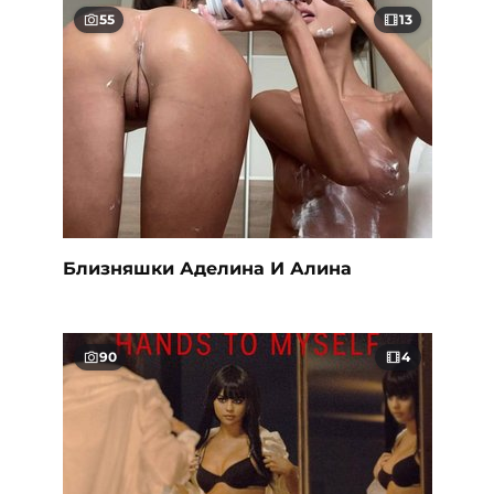
55
13
Близняшки Аделина И Алина
90
4