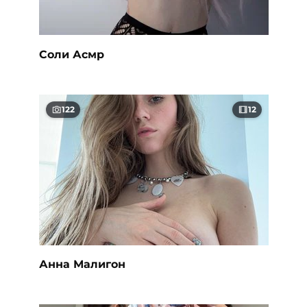
Соли Асмр
122
12
Анна Малигон