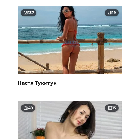
137
19
Настя Тукитук
48
15