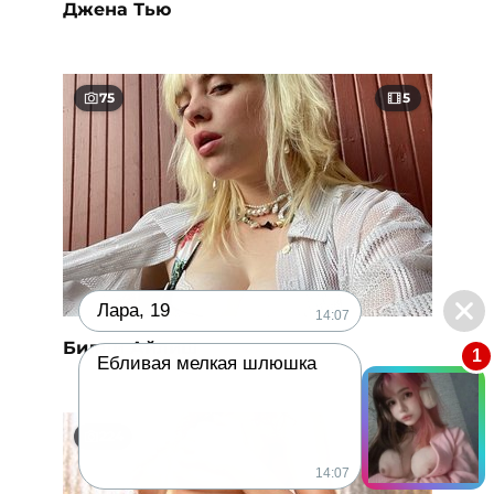
Джена Тью
75
5
Лара, 19
14:07
Билли Айлиш
1
Ебливая мелкая шлюшка
224
26
14:07