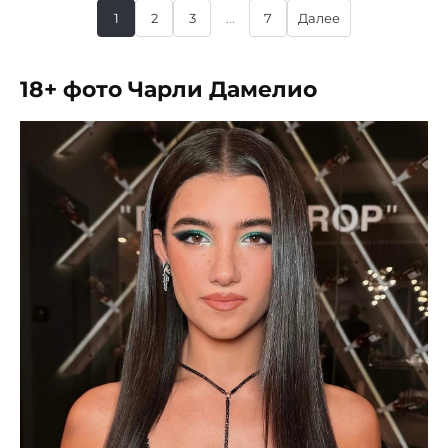
1
2
3
...
7
Далее
18+ фото Чарли Дамелио