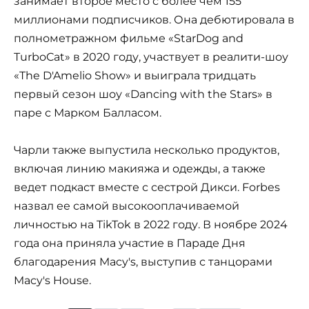
занимает второе место с более чем 155
миллионами подписчиков. Она дебютировала в
полнометражном фильме «StarDog and
TurboCat» в 2020 году, участвует в реалити-шоу
«The D'Amelio Show» и выиграла тридцать
первый сезон шоу «Dancing with the Stars» в
паре с Марком Балласом.
Чарли также выпустила несколько продуктов,
включая линию макияжа и одежды, а также
ведет подкаст вместе с сестрой Дикси. Forbes
назвал ее самой высокооплачиваемой
личностью на TikTok в 2022 году. В ноябре 2024
года она приняла участие в Параде Дня
благодарения Macy's, выступив с танцорами
Macy's House.