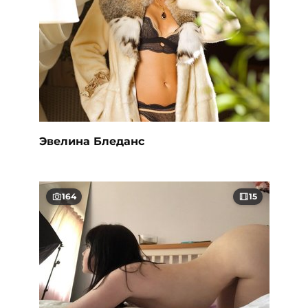
Эвелина Бледанс
164
15