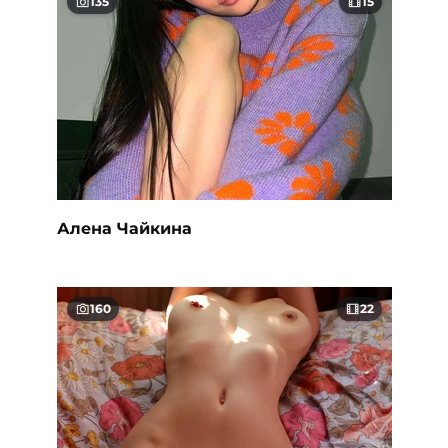
135
15
Алена Чайкина
160
22