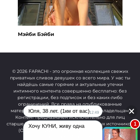
Мэйби Бэйби
© 2026 FAPACHI
- это огромная коллекция свежих
приватных сливов девушек со всего мира. У нас ты
найдёшь самые горячие и актуальные утечки
интимного контента совершенно бесплатно: без
регистрации, без подписок и без каких-либо
ограничений.
Все права на опубликованные
материалы принадлежат их законным владельцам.
Юля, 38 лет. (1км от вас)
12:49
Контент предназначен исключительно для лиц
старше 18 лет и собран из общедоступных источников
1
Хочу КУНИ, живу одна
(OnlyFans, Telegram, Boosty, Patreon и других
платформ). Только 18+.