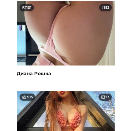
101
12
Диана Рошка
305
23