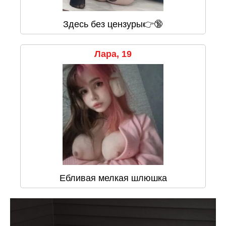
Здесь без цензуры👉🔞
Лара, 19
Ебливая мелкая шлюшка